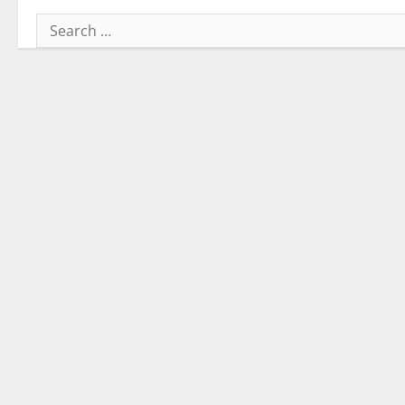
Search
for: