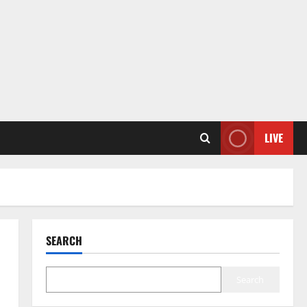
LIVE
SEARCH
Search