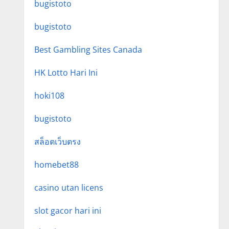
bugistoto
bugistoto
Best Gambling Sites Canada
HK Lotto Hari Ini
hoki108
bugistoto
สล็อตเว็บตรง
homebet88
casino utan licens
slot gacor hari ini