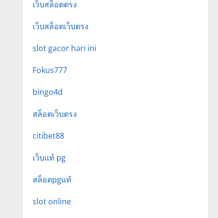
เว็บสล็อตตรง
เว็บสล็อตเว็บตรง
slot gacor hari ini
Fokus777
bingo4d
สล็อตเว็บตรง
citibet88
เว็บแท้ pg
สล็อตpgแท้
slot online