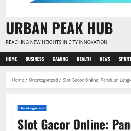
URBAN PEAK HUB
REACHING NEW HEIGHTS IN CITY INNOVATION
HOME
BUSINESS
GAMING
HEALTH
NEWS
SPOR
Home
Uncategorized
Slot Gacor Online: Panduan Lengk
Uncategorized
Slot Gacor Online: Pa