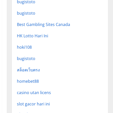
bugistoto
bugistoto
Best Gambling Sites Canada
HK Lotto Hari Ini
hoki108
bugistoto
สล็อตเว็บตรง
homebet88
casino utan licens
slot gacor hari ini