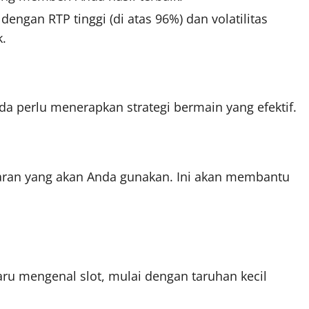
ot dengan RTP tinggi (di atas 96%) dan volatilitas
.
a perlu menerapkan strategi bermain yang efektif.
ran yang akan Anda gunakan. Ini akan membantu
baru mengenal slot, mulai dengan taruhan kecil