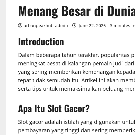
Menang Besar di Dunia 
urbanpeakhub-admin
June 22, 2026
3 minutes r
Introduction
Dalam beberapa tahun terakhir, popularitas pe
meningkat pesat di kalangan pemain judi darin
yang sering memberikan kemenangan kepada
tepat tidak semudah itu. Artikel ini akan mem
serta tips untuk memaksimalkan peluang me
Apa Itu Slot Gacor?
Slot gacor adalah istilah yang digunakan unt
pembayaran yang tinggi dan sering memberik