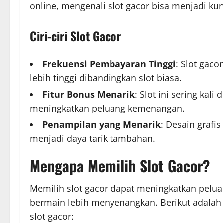
online, mengenali slot gacor bisa menjadi k
Ciri-ciri Slot Gacor
Frekuensi Pembayaran Tinggi
: Slot gaco
lebih tinggi dibandingkan slot biasa.
Fitur Bonus Menarik
: Slot ini sering kal
meningkatkan peluang kemenangan.
Penampilan yang Menarik
: Desain grafi
menjadi daya tarik tambahan.
Mengapa Memilih Slot Gacor?
Memilih slot gacor dapat meningkatkan pe
bermain lebih menyenangkan. Berikut adala
slot gacor: