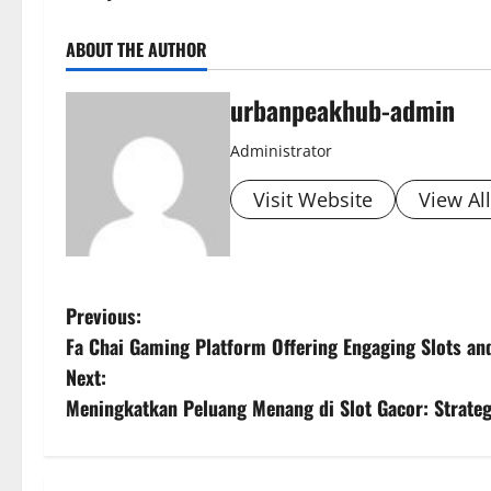
ABOUT THE AUTHOR
urbanpeakhub-admin
Administrator
Visit Website
View Al
P
Previous:
Fa Chai Gaming Platform Offering Engaging Slots an
o
Next:
s
Meningkatkan Peluang Menang di Slot Gacor: Strateg
t