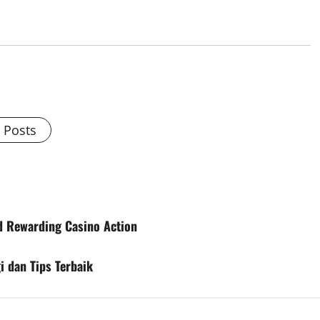
l Posts
d Rewarding Casino Action
i dan Tips Terbaik