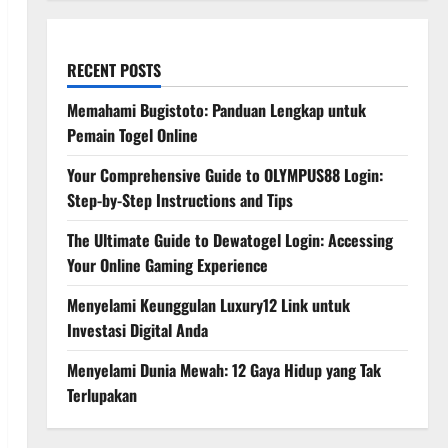
RECENT POSTS
Memahami Bugistoto: Panduan Lengkap untuk
Pemain Togel Online
Your Comprehensive Guide to OLYMPUS88 Login:
Step-by-Step Instructions and Tips
The Ultimate Guide to Dewatogel Login: Accessing
Your Online Gaming Experience
Menyelami Keunggulan Luxury12 Link untuk
Investasi Digital Anda
Menyelami Dunia Mewah: 12 Gaya Hidup yang Tak
Terlupakan